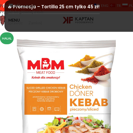
ENG
TR
PL
Przejdź do nawigacji
🔥 Promocja – Tortilla 25 cm tylko 45 zł!
Przejdź do głównej treści
MENU
Sprawdź
Zamknij
HALAL