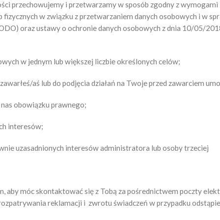
tności przechowujemy i przetwarzamy w sposób zgodny z wymogami 
 fizycznych w związku z przetwarzaniem danych osobowych i w sp
DO) oraz ustawy o ochronie danych osobowych z dnia 10/05/2018, je
ych w jednym lub większej liczbie określonych celów;
zawarłeś/aś lub do podjęcia działań na Twoje przed zawarciem um
a nas obowiązku prawnego;
ch interesów;
wnie uzasadnionych interesów administratora lub osoby trzeciej
aby móc skontaktować się z Tobą za pośrednictwem poczty elektron
ym rozpatrywania reklamacji i zwrotu świadczeń w przypadku odstąp