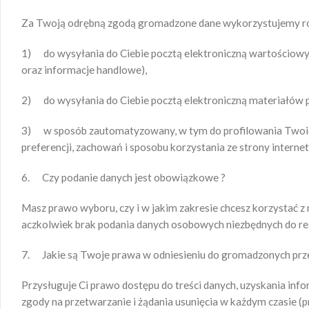
Za Twoją odrębną zgodą gromadzone dane wykorzystujemy r
1) do wysyłania do Ciebie pocztą elektroniczną wartościow
oraz informacje handlowe),
2) do wysyłania do Ciebie pocztą elektroniczną materiałów
3) w sposób zautomatyzowany, w tym do profilowania Twoich
preferencji, zachowań i sposobu korzystania ze strony interne
6. Czy podanie danych jest obowiązkowe ?
Masz prawo wyboru, czy i w jakim zakresie chcesz korzystać z
aczkolwiek brak podania danych osobowych niezbędnych do re
7. Jakie są Twoje prawa w odniesieniu do gromadzonych prz
Przysługuje Ci prawo dostępu do treści danych, uzyskania infor
zgody na przetwarzanie i żądania usunięcia w każdym czasie