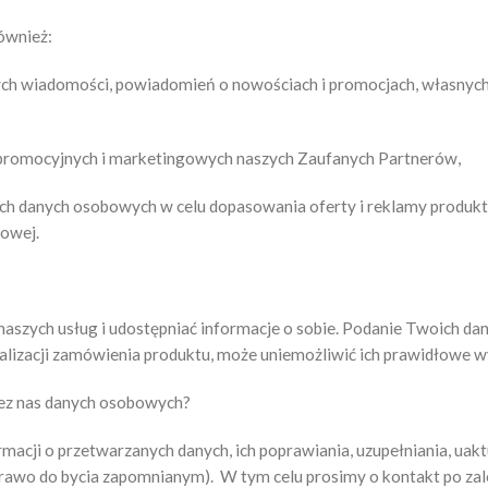
ównież:
ych wiadomości, powiadomień o nowościach i promocjach, własnyc
 promocyjnych i marketingowych naszych Zaufanych Partnerów,
 danych osobowych w celu dopasowania oferty i reklamy produkt
towej.
 naszych usług i udostępniać informacje o sobie. Podanie Twoich d
alizacji zamówienia produktu, może uniemożliwić ich prawidłowe w
ez nas danych osobowych?
macji o przetwarzanych danych, ich poprawiania, uzupełniania, uakt
 (prawo do bycia zapomnianym). W tym celu prosimy o kontakt po z