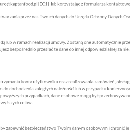
biuro@kaptanfood.pl [EC1] lub korzystając z formularza kontaktow
zetwarzania przez nas Twoich danych do Urzędu Ochrony Danych O
 lub w ramach realizacji umowy. Zostaną one automatycznie przesł
sz bezpośrednio przesłać te dane do innej odpowiedzialnej za nie s
utrzymania konta użytkownika oraz realizowania zamówień, obsługi
o dochodzenia zaległych należności lub w przypadku konieczności
 powyższych przypadkach, dane osobowe mogą być przechowywane 
powyższych celów.
y, by zapewnić bezpieczeństwo Twoim danym osobowym i chronić j