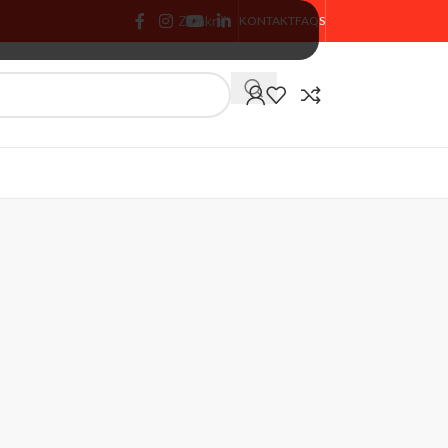
Zamknij
KONTAKT
FAQS
🏷️ % PROMOCJA