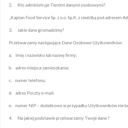
2. Kto administruje Twoimi danymi osobowymi?
„Kaptan Food Service Sp. z o.o. Sp.K. z siedzibą pod adresem 
3. Jakie dane gromadzimy?
Przetwarzamy następujące Dane Osobowe Użytkowników:
a. Imię i nazwisko lub nazwę firmy;
b. adres miejsca zamieszkania;
c. numer telefonu;
d. adres Poczty e-mail.
e. numer NIP – dodatkowo w przypadku Użytkowników nie b
4. Na jakiej podstawie przetwarzamy Twoje dane ?