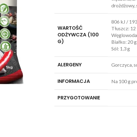
drożdżowy, 
806 kJ / 193
WARTOŚĆ
Tłuszcz: 12 
ODŻYWCZA (100
Węglowodany
G)
Białko: 20 g
Sól: 1,3 g
ALERGENY
Gorczyca, so
INFORMACJA
Na 100 g pr
PRZYGOTOWANIE