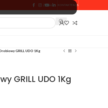
Zamknij
KONTAKT
FAQS
🏷️ % PROMOCJA
 Drobiowy GRILL UDO 1Kg
owy GRILL UDO 1Kg