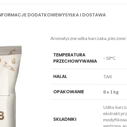
INFORMACJE DODATKOWE
WYSYŁKA I DOSTAWA
Aromatyczne udka kurczaka, pieczone 
TEMPERATURA
−18°C
PRZECHOWYWANIA
HALAL
TAK
OPAKOWANIE
8 x 1 kg
Udko kurczak
ekstrakt prz
SKŁADNIKI
modyfikowan
wędzona, ar