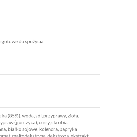
i gotowe do spożycia
a (85%), woda, sól, przyprawy, zioła,
ypraw (gorczyca), curry, skrobia
a, białko sojowe, kolendra, papryka
omat, maltodekstryna, dekstroza, ekstrakt