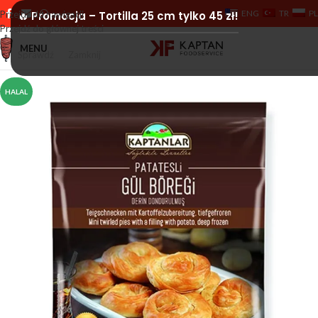
ENG
TR
PL
Przejdź do nawigacji
🔥 Promocja – Tortilla 25 cm tylko 45 zł!
Przejdź do głównej treści
MENU
Sprawdź
Zamknij
HALAL