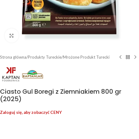
Kliknij, aby powiększyć
Strona główna
/
Produkty Tureckie
/
Mrożone Produkt Turecki
Ciasto Gul Boregi z Ziemniakiem 800 gr
(2025)
Zaloguj się, aby zobaczyć CENY