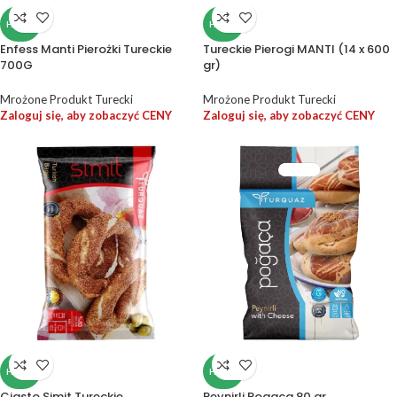
HALAL
HALAL
Enfess Manti Pierożki Tureckie
Tureckie Pierogi MANTI (14 x 600
700G
gr)
Mrożone Produkt Turecki
Mrożone Produkt Turecki
Zaloguj się, aby zobaczyć CENY
Zaloguj się, aby zobaczyć CENY
HALAL
HALAL
Ciasto Simit Tureckie
Peynirli Pogaca 80 gr