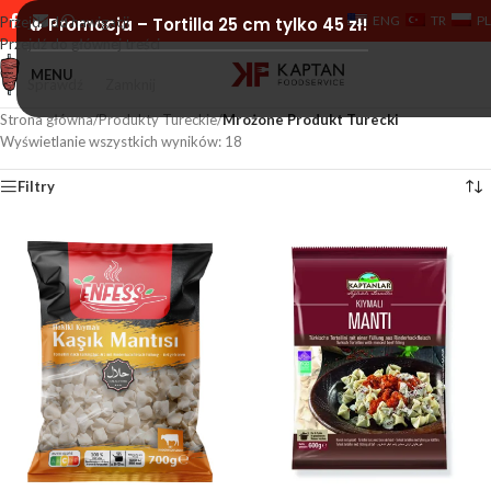
ENG
TR
PL
Przejdź do nawigacji
🔥 Promocja – Tortilla 25 cm tylko 45 zł!
Przejdź do głównej treści
MENU
Sprawdź
Zamknij
Strona główna
/
Produkty Tureckie
/
Mrożone Produkt Turecki
Wyświetlanie wszystkich wyników: 18
Filtry