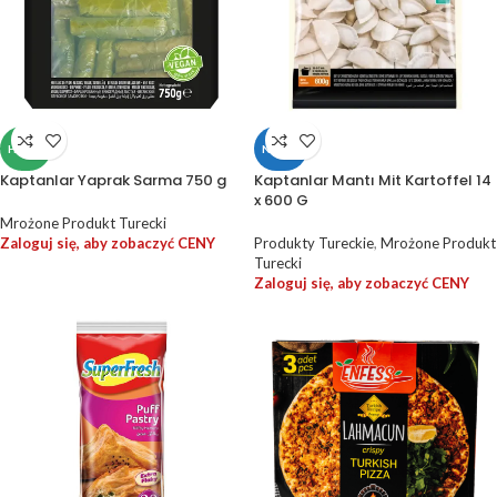
HALAL
NOWY
Kaptanlar Yaprak Sarma 750 g
Kaptanlar Mantı Mit Kartoffel 14
x 600 G
Mrożone Produkt Turecki
Zaloguj się, aby zobaczyć CENY
Produkty Tureckie
,
Mrożone Produkt
Turecki
Zaloguj się, aby zobaczyć CENY