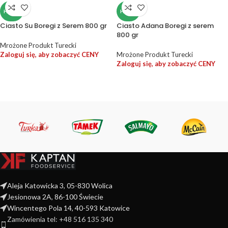
HALAL
HALAL
Ciasto Su Boregi z Serem 800 gr
Ciasto Adana Boregi z serem
800 gr
Mrożone Produkt Turecki
Zaloguj się, aby zobaczyć CENY
Mrożone Produkt Turecki
Zaloguj się, aby zobaczyć CENY
Aleja Katowicka 3, 05-830 Wolica
Jesionowa 2A, 86-100 Świecie
Wincentego Pola 14, 40-593 Katowice
Zamówienia tel: +48 516 135 340