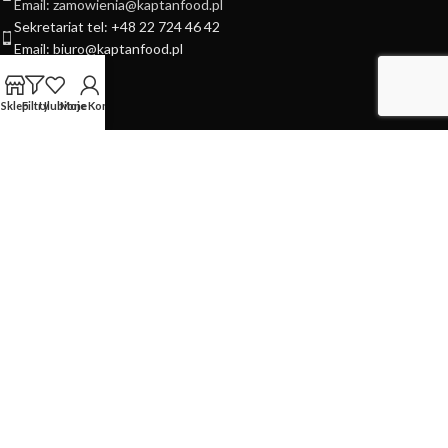
Email: zamowienia@kaptanfood.pl
Sekretariat tel: +48 22 724 46 42
Email: biuro@kaptanfood.pl
Social Media
Sklep
Filtry
Ulubione
Moje Konto
INFORMATION
MOJE KONTO
PRZYDATNE LINKI
Nasza Aplikacja Mobilna