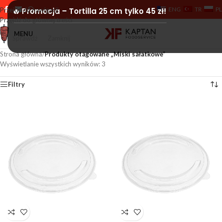
ENG
TR
PL
Przejdź do nawigacji
🔥 Promocja – Tortilla 25 cm tylko 45 zł!
Przejdź do głównej treści
MENU
Sprawdź
Zamknij
Strona główna
/
Produkty otagowane „Miski sałatkowe”
Wyświetlanie wszystkich wyników: 3
Filtry