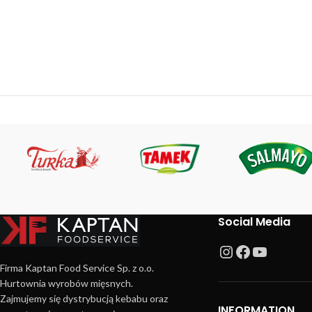
Social Media
Firma Kaptan Food Service Sp. z o.o.
Hurtownia wyrobów mięsnych.
Zajmujemy się dystrybucją kebabu oraz
INFORMATION