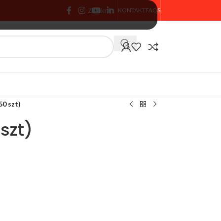
Zamknij
KONTAKT
FAQS
🏷️ % PROMOCJA
50 szt)
szt)