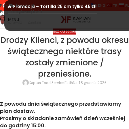
ENG
TR
PL
Przejdź do nawigacji
🔥 Promocja – Tortilla 25 cm tylko 45 zł!
Przejdź do głównej treści
MENU
Sprawdź
Zamknij
BEZ KATEGORII
Drodzy Klienci, z powodu okresu
świątecznego niektóre trasy
zostały zmienione /
przeniesione.
Kaptan Food Service Fatih
Na 15 grudnia 2025
Z powodu dnia świątecznego przedstawiamy
plan dostaw.
Prosimy o składanie zamówień
dzień wcześniej
do godziny 15:00.