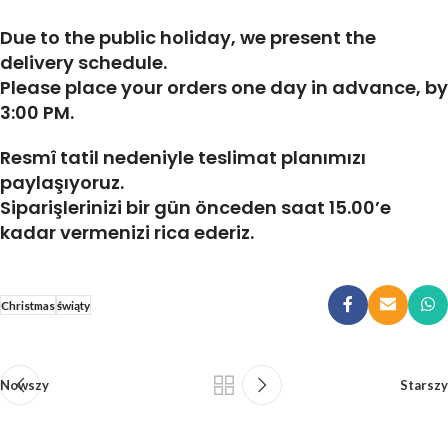
Due to the public holiday, we present the
delivery schedule.
Please place your orders
one day in advance, by
3:00 PM.
Resmî tatil nedeniyle teslimat planımızı
paylaşıyoruz.
Siparişlerinizi
bir gün önceden saat 15.00’e
kadar
vermenizi rica ederiz.
Christmas
świąty
Nowszy
Starszy