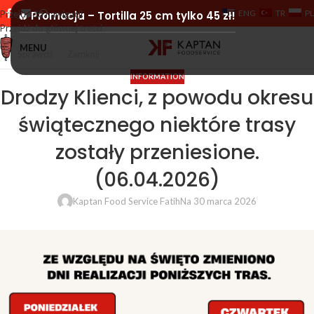
ENG
TR
PL
Przejdź do nawigacji
🔥 Promocja – Tortilla 25 cm tylko 45 zł!
Przejdź do głównej treści
MENU
Sprawdź
Zamknij
INFORMATION
Drodzy Klienci, z powodu okresu
świątecznego niektóre trasy
zostały przeniesione.
(06.04.2026)
Kaptan Food Service Fatih
Na 30 marca 2026