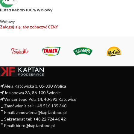
HALAL
Bursa Kebab 100% Wołowy
Wołowy
Zaloguj się, aby zobaczyć CENY
Aleja Katowicka 3, 05-830 Wolica
Jesionowa 2A, 86-100 Świecie
Wincentego Pola 14, 40-593 Katowice
Zamówienia tel: +48 516 135 340
Email: zamowienia@kaptanfood.pl
Sekretariat tel: +48 22 724 46 42
Email: biuro@kaptanfood.pl