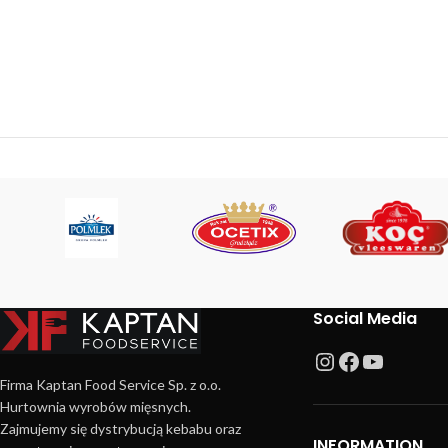
Social Media
Firma Kaptan Food Service Sp. z o.o.
Hurtownia wyrobów mięsnych.
Zajmujemy się dystrybucją kebabu oraz
INFORMATION