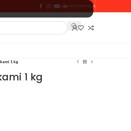
Zamknij
KONTAKT
FAQS
🏷️ % PROMOCJA
tkami 1 kg
kami 1 kg