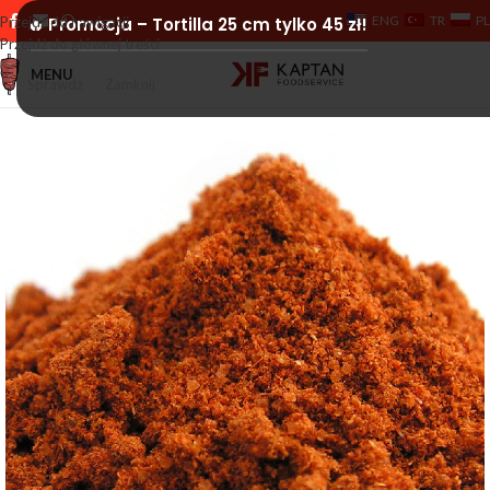
ENG
TR
PL
Przejdź do nawigacji
🔥 Promocja – Tortilla 25 cm tylko 45 zł!
Przejdź do głównej treści
MENU
Sprawdź
Zamknij