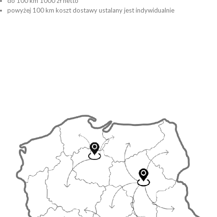
do 100 km 1000 zł netto
powyżej 100 km koszt dostawy ustalany jest indywidualnie