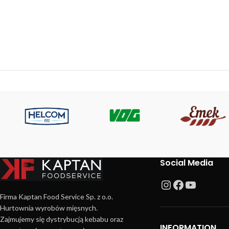
Social Media
Firma Kaptan Food Service Sp. z o.o.
Hurtownia wyrobów mięsnych.
Zajmujemy się dystrybucją kebabu oraz
INFORMATION