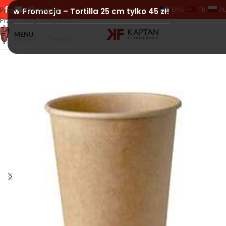
ENG
TR
PL
Przejdź do nawigacji
🔥 Promocja – Tortilla 25 cm tylko 45 zł!
Przejdź do głównej treści
MENU
Sprawdź
Zamknij