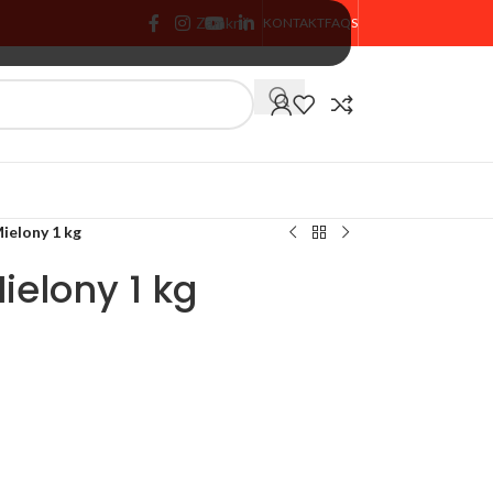
Zamknij
KONTAKT
FAQS
🏷️ % PROMOCJA
ielony 1 kg
elony 1 kg