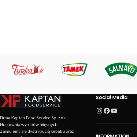
Social Media
Firma Kaptan Food Service Sp. z o.o.
Hurtownia wyrobów mięsnych.
Zajmujemy się dystrybucją kebabu oraz
INFORMATION