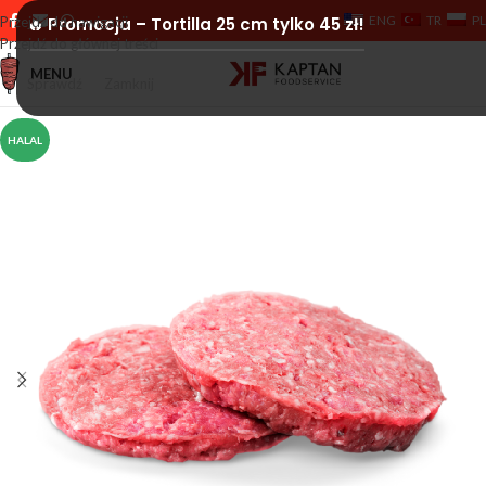
ENG
TR
PL
Przejdź do nawigacji
🔥 Promocja – Tortilla 25 cm tylko 45 zł!
Przejdź do głównej treści
MENU
Sprawdź
Zamknij
HALAL