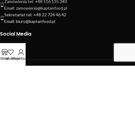
Zamówienia tel: +48 516 135 340
Email: zamowienia@kaptanfood.pl
Sekretariat tel: +48 22 724 46 42
Email: biuro@kaptanfood.pl
Social Media
Sklep
Ulubione
Moje Konto
INFORMATION
MOJE KONTO
PRZYDATNE LINKI
Nasza Aplikacja Mobilna