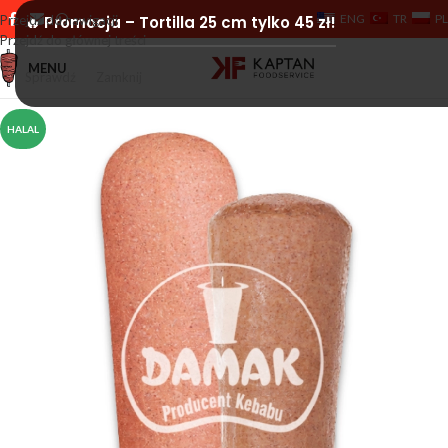
ENG
TR
PL
Przejdź do nawigacji
🔥 Promocja – Tortilla 25 cm tylko 45 zł!
Przejdź do głównej treści
MENU
Sprawdź
Zamknij
HALAL