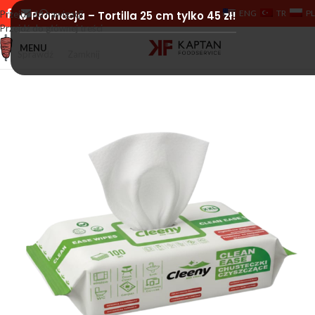
ENG
TR
PL
Przejdź do nawigacji
🔥 Promocja – Tortilla 25 cm tylko 45 zł!
Przejdź do głównej treści
MENU
Sprawdź
Zamknij