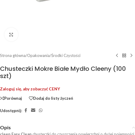
Kliknij, aby powiększyć
Strona główna
/
Opakowania
/
Środki Czystości
Chusteczki Mokre Białe Mydło Cleeny (100
szt)
Zaloguj się, aby zobaczyć CENY
Porównaj
Dodaj do listy życzeń
Udostępnij:
Opis
cleen Easy Clean
chusteczki do czyszczenia powierzchni o dużej pojemności