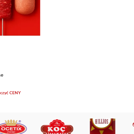
ne
baczyć CENY