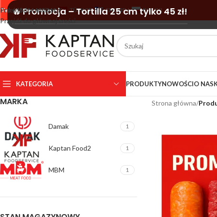
🔥 Promocja – Tortilla 25 cm tylko 45 zł!
Przejdź do nawigacji
Tel: +48 516 135 340
TÜRKÇE
ENGLISH
POLSKI
Przejdź do głównej treści
KATEGORIA
PRODUKTY
NOWOŚCI
O NAS
MARKA
Strona główna
/
Produ
Damak
1
Kaptan Food2
1
MBM
1
STAN MAGAZYNOWY