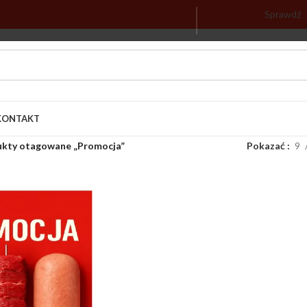
Sprawdź
KONTAKT
kty otagowane „Promocja”
Pokazać
9