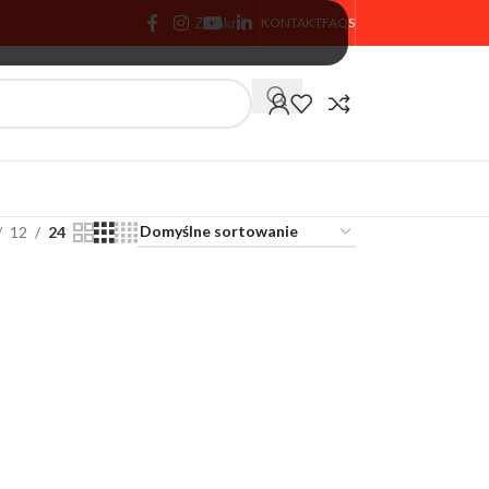
Zamknij
KONTAKT
FAQS
🏷️ % PROMOCJA
12
24