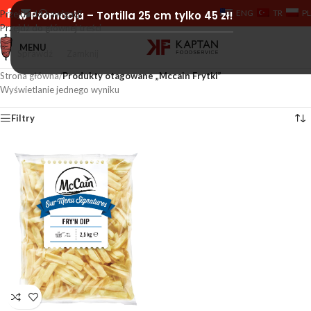
ENG
TR
PL
Przejdź do nawigacji
🔥 Promocja – Tortilla 25 cm tylko 45 zł!
Przejdź do głównej treści
MENU
Sprawdź
Zamknij
Strona główna
/
Produkty otagowane „Mccain Frytki”
Wyświetlanie jednego wyniku
Filtry