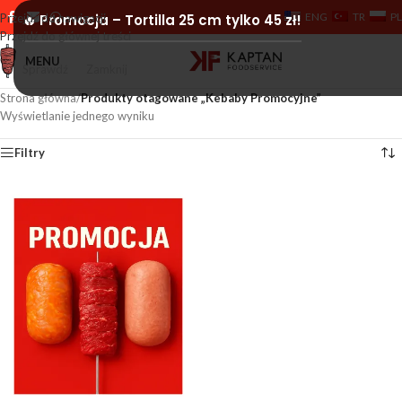
ENG
TR
PL
Przejdź do nawigacji
🔥 Promocja – Tortilla 25 cm tylko 45 zł!
Przejdź do głównej treści
MENU
Sprawdź
Zamknij
Strona główna
/
Produkty otagowane „Kebaby Promocyjne”
Wyświetlanie jednego wyniku
Filtry