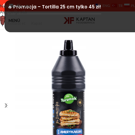
ENG
TR
PL
Navigasyona atla
🔥 Promocja – Tortilla 25 cm tylko 45 zł!
Ana içeriğe atla
MENÜ
Kontrol et
Kapat