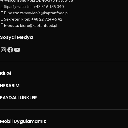
Wincentego Pola 14, 40-593 Katowice
Sipariş Hattı tel: +48 516 135 340
E-posta: zamowienia@kaptanfood.pl
Sekreterlik tel: +48 22 724 46 42
E-posta: biuro@kaptanfood.pl
Sosyal Medya
BILGI
HESABIM
FAYDALI LİNKLER
Mobil Uygulamamız