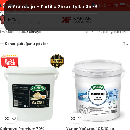
ENG
TR
PL
Navigasyona atla
🔥 Promocja – Tortilla 25 cm tylko 45 zł!
Ana içeriğe atla
MENÜ
Kontrol et
Kapat
Ev
/
Marka ürün
/
Salmayo
Tüm 8 sonuçları gösteriliyor
Kenar çubuğunu göster
Salmayo Premium 70%
Yunan Yoğurdu 10% 10 kg